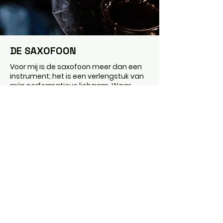
DE SAXOFOON
Voor mij is de saxofoon meer dan een
instrument; het is een verlengstuk van
mijn performatieve lichaam. Waar
woorden stoppen, neemt de klank het
over.
Mijn klassieke technische basis stelt me
in staat om vrij te bewegen tussen
genres, maar mijn hart ligt bij
improvisatie en sfeercreatie.
Ik zoek de grenzen op: van fluisterzacht
en kwetsbaar tot rauw en expressief. In
elke performance, of het nu op stelten
is of op de vloer, is de saxofoon de
leidende verteller.